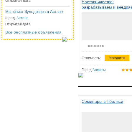
Открытая дата
Наставничество:
разрабатываем и внедря
Машинист бульдозера в Астане
систему наставничества в
организации
город:
Астана
Открытая дата
Все бесплатные объявления
00.00.0000
Стоимость:
Уточните
Город
Алматы
Семинары в Тбилиси