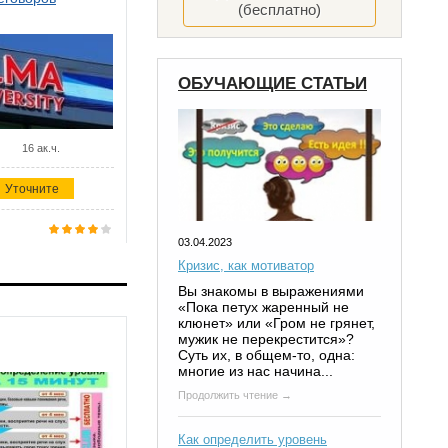
(бесплатно)
ОБУЧАЮЩИЕ СТАТЬИ
16 ак.ч.
Уточните
03.04.2023
Кризис, как мотиватор
Вы знакомы в выражениями
«Пока петух жаренный не
клюнет» или «Гром не грянет,
мужик не перекрестится»?
Суть их, в общем-то, одна:
многие из нас начина...
Продолжить чтение →
Как определить уровень