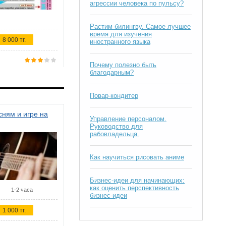
агрессии человека по пульсу?
Растим билингву. Самое лучшее
время для изучения
8 000 тг.
иностранного языка
Почему полезно быть
благодарным?
Повар-кондитер
ням и игре на
Управление персоналом.
Руководство для
рабовладельца.
Как научиться рисовать аниме
Бизнес-идеи для начинающих:
как оценить перспективность
1-2 часа
бизнес-идеи
1 000 тг.