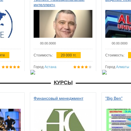
интеллект»
00.00.0000
00.00.0000
ите
Стоимость:
20 000 тг.
Стоимость:
Город
Астана
Город
Алматы
КУРСЫ
Финансовый менеджмент
"Big Ben"