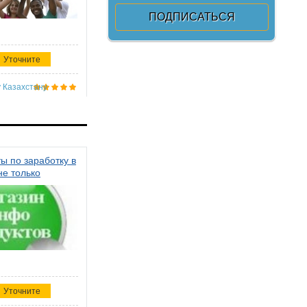
Уточните
 Казахстану
ы по заработку в
не только
Уточните