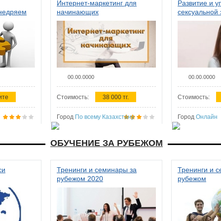
Интернет-маркетинг для
Развитие и у
внедряем
начинающих
сексуальной 
ства в
женщин
00.00.0000
00.00.0000
ите
Стоимость:
38 000 тг.
Стоимость:
Город
По всему Казахстану
Город
Онлайн
ОБУЧЕНИЕ ЗА РУБЕЖОМ
си
Тренинги и семинары за
Тренинги и 
рубежом 2020
рубежом