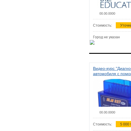
00.00.0000
Стоимость:
Уточн
Город не указан
Видео-курс "Диагно
автомобиля с пом
сканера ELM 327"
00.00.0000
Стоимость:
5 000 т