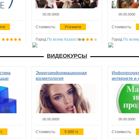
00.00.0000
00.00.0000
ите
Стоимость:
Уточните
Стоимость:
Город
По всему Казахстану
Город
По всему
ВИДЕОКУРСЫ
стика
Энергоинформационная
Инфопродукт
ощью
косметология
интернете и 
00.00.0000
00.00.0000
г.
Стоимость:
5 000 тг.
Стоимость: