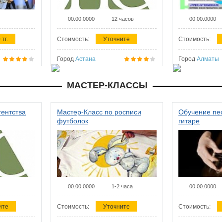
00.00.0000
12 часов
00.00.0000
 тг.
Стоимость:
Уточните
Стоимость:
Город
Астана
Город
Алматы
МАСТЕР-КЛАССЫ
гентства
Мастер-Класс по росписи
Обучение пес
футболок
гитаре
00.00.0000
1-2 часа
00.00.0000
ите
Стоимость:
Уточните
Стоимость: