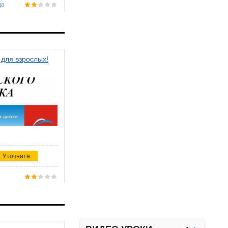
да
 для взрослых!
Уточните