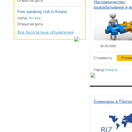
Открытая дата
Наставничество:
разрабатываем и 
Free speaking club in Astana
систему наставниче
организации
город:
Астана
Открытая дата
Все бесплатные объявления
00.00.0000
Стоимость:
Уточн
Город
Алматы
Семинары в Тбили