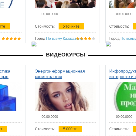
00.00.0000
00.00.0000
ите
Стоимость:
Уточните
Стоимость:
Город
По всему Казахстану
Город
По всему
ВИДЕОКУРСЫ
стика
Энергоинформационная
Инфопродукт
ощью
косметология
интернете и 
00.00.0000
00.00.0000
г.
Стоимость:
5 000 тг.
Стоимость: