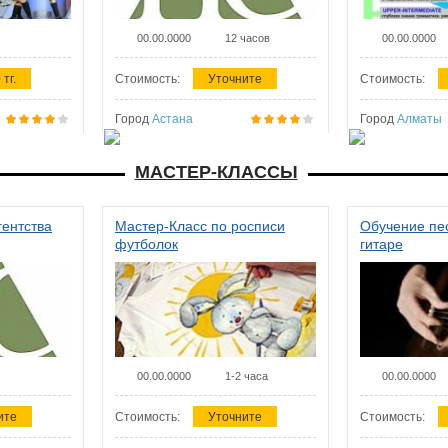
00.00.0000
12 часов
00.00.0000
 тг.
Стоимость:
Уточните
Стоимость:
Город
Астана
Город
Алматы
МАСТЕР-КЛАССЫ
гентства
Мастер-Класс по росписи
Обучение пес
футболок
гитаре
00.00.0000
1-2 часа
00.00.0000
ите
Стоимость:
Уточните
Стоимость: