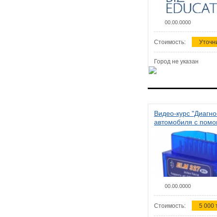
00.00.0000
Стоимость:
Уточн
Город не указан
Видео-курс "Диагно
автомобиля с пом
сканера ELM 327"
00.00.0000
Стоимость:
5 000 т