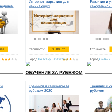
Интернет-маркетинг для
Развитие и у
внедряем
начинающих
сексуальной 
ства в
женщин
00.00.0000
00.00.0000
ите
Стоимость:
38 000 тг.
Стоимость:
Город
По всему Казахстану
Город
Онлайн
ОБУЧЕНИЕ ЗА РУБЕЖОМ
си
Тренинги и семинары за
Тренинги и 
рубежом 2020
рубежом