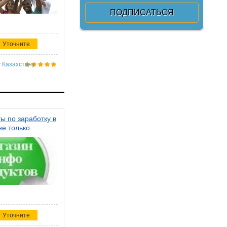
Уточните
 Казахстану
ы по заработку в
не только
Уточните