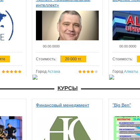
интеллект»
00.00.0000
00.00.0000
ите
Стоимость:
20 000 тг.
Стоимость:
Город
Астана
Город
Алматы
КУРСЫ
Финансовый менеджмент
"Big Ben"