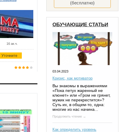
(бесплатно)
ОБУЧАЮЩИЕ СТАТЬИ
16 ак.ч.
Уточните
03.04.2023
Кризис, как мотиватор
Вы знакомы в выражениями
«Пока петух жаренный не
клюнет» или «Гром не грянет,
мужик не перекрестится»?
Суть их, в общем-то, одна:
многие из нас начина...
Продолжить чтение →
Как определить уровень