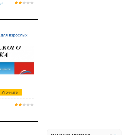
да
 для взрослых!
Уточните