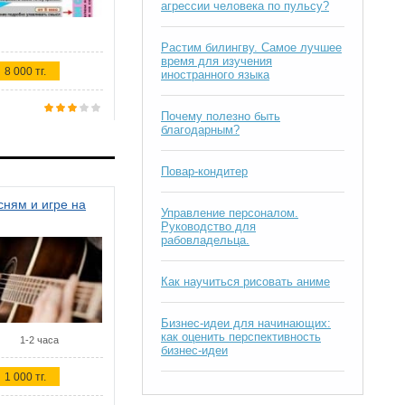
агрессии человека по пульсу?
Растим билингву. Самое лучшее
время для изучения
8 000 тг.
иностранного языка
Почему полезно быть
благодарным?
Повар-кондитер
ням и игре на
Управление персоналом.
Руководство для
рабовладельца.
Как научиться рисовать аниме
Бизнес-идеи для начинающих:
как оценить перспективность
1-2 часа
бизнес-идеи
1 000 тг.